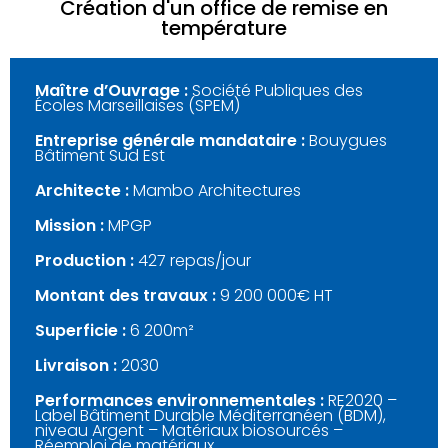
Création d'un office de remise en
température
Maître d’Ouvrage :
Société Publiques des
Écoles Marseillaises (SPEM)
Entreprise générale mandataire :
Bouygues
Bâtiment Sud Est
Architecte :
Mambo Architectures
Mission :
MPGP
Production :
427 repas/jour
Montant des travaux :
9 200 000€ HT
Superficie :
6 200
m²
Livraison :
2030
Performances environnementales :
RE2020 –
Label Bâtiment Durable Méditerranéen (BDM),
niveau Argent – Matériaux biosourcés –
Réemploi de matériaux